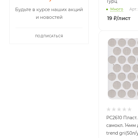
Турц
Будьте в курсе наших акций
Много
Арт.
и новостей
19
₽
/лист
ПОДПИСАТЬСЯ
PC2610 Пласт
самокл. 14мм
trend gri(50л/