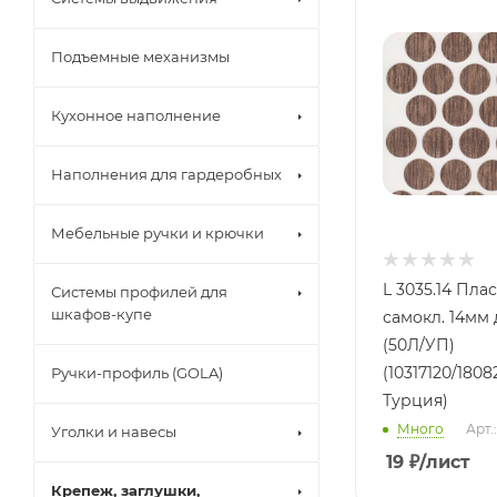
Подъемные механизмы
Кухонное наполнение
Наполнения для гардеробных
Мебельные ручки и крючки
L 3035.14 Пла
Системы профилей для
шкафов-купе
самокл. 14мм
(50Л/УП)
(10317120/1808
Ручки-профиль (GOLA)
Турция)
Много
Арт.
Уголки и навесы
19
₽
/лист
Крепеж, заглушки,