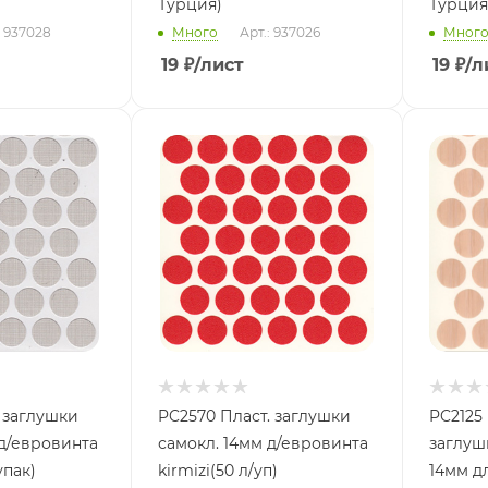
Турция)
Турция
: 937028
Много
Арт.: 937026
Мног
19
₽
/лист
19
₽
/л
. заглушки
PC2570 Пласт. заглушки
PC2125
 д/евровинта
самокл. 14мм д/евровинта
заглуш
упак)
kirmizi(50 л/уп)
14мм д