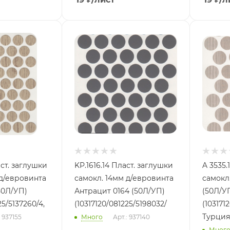
KP.1616.14 Пласт. заглушки
A 3535.
 д/евровинта
самокл. 14мм д/евровинта
самокл
50Л/УП)
Антрацит 0164 (50Л/УП)
(50Л/У
25/5137260/4,
(10317120/081225/5198032/
(103171
Турция
: 937155
Много
Арт.: 937140
Мног