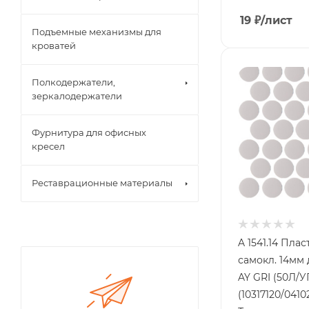
19
₽
/лист
Подъемные механизмы для
кроватей
Полкодержатели,
зеркалодержатели
Фурнитура для офисных
кресел
Реставрационные материалы
A 1541.14 Плас
самокл. 14мм
AY GRI (50Л/У
(10317120/0410