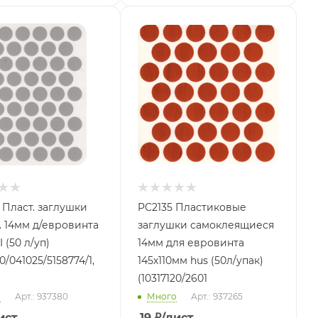
 Пласт. заглушки
PC2135 Пластиковые
. 14мм д/евровинта
заглушки самоклеящиеся
 (50 л/уп)
14мм для евровинта
20/041025/5158774/1,
145х110мм hus (50л/упак)
(10317120/2601
о
Арт.: 937380
Много
Арт.: 937265
ист
19
₽
/лист