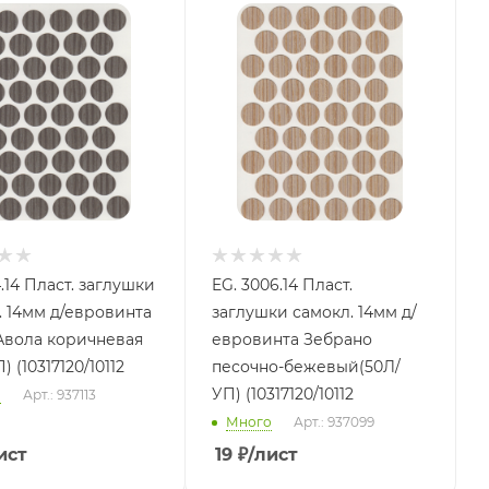
заглушки
EG. 3006.14 Пласт.
. 14мм д/евровинта
заглушки самокл. 14мм д/
Авола коричневая
евровинта Зебрано
) (10317120/10112
песочно-бежевый(50Л/
УП) (10317120/10112
о
Арт.: 937113
Много
Арт.: 937099
ист
19
₽
/лист