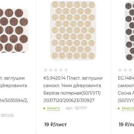
ст. заглушки
KS.9420.14 Пласт. заглушки
EG.1484.14 Пласт. 
 д/евровинта
самокл. 14мм д/евровинта
самокл
Берёза полярная(50Л/УП)
Сосна 
24/5035594/2,
(10317120/200623/310927
(50Л/УП
Много
Арт.: 937177
Мног
: 937239
19
₽
/лист
19
₽
/л