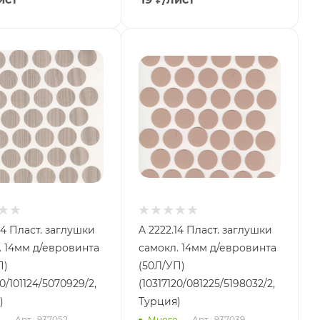
14 Пласт. заглушки
A 2222.14 Пласт. заглушки
. 14мм д/евровинта
самокл. 14мм д/евровинта
П)
(50Л/УП)
20/101124/5070929/2,
(10317120/081225/5198032/2,
)
Турция)
о
Арт.: 937052
Много
Арт.: 937039