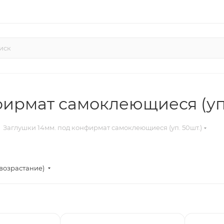
фирмат самоклеющиеся (уп.
Заглушки 14мм. под конфирмат самоклеющиеся (уп. 50шт.)
возрастание)