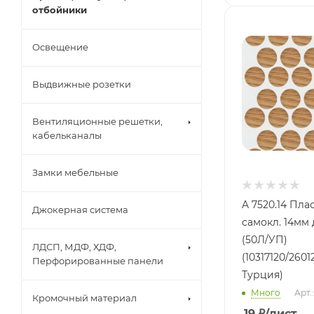
отбойники
Освещение
Выдвижные розетки
Вентиляционные решетки,
кабельканалы
Замки мебельные
A 7520.14 Пла
Джокерная система
самокл. 14мм
(50Л/УП)
ЛДСП, МДФ, ХДФ,
(10317120/2601
Перфорированные панели
Турция)
Много
Арт.
Кромочный материал
19
₽
/лист