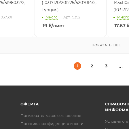
25/5198032/2,
(10317120/201225/5207014/2,
145х110
Турция)
(103171
: 937391
Много
Арт.: 939211
Мног
19
₽
/лист
17.67
ПОКАЗАТЬ ЕЩЕ
1
2
3
ОФЕРТА
СПРАВОЧ
ИНФОРМА
Пользовательское соглашение
Условия оп
Политика конфиденциальности