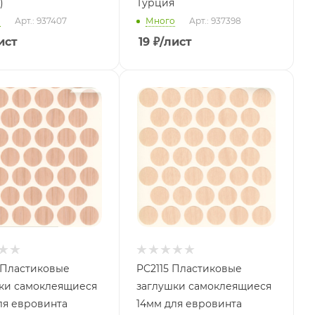
)
Турция
о
Арт.: 937407
Много
Арт.: 937398
ист
19
₽
/лист
 Пластиковые
PC2115 Пластиковые
ки самоклеящиеся
заглушки самоклеящиеся
ля евровинта
14мм для евровинта