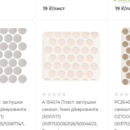
19
₽
/лист
19
₽
/л
т. заглушки
A 1540.14 Пласт. заглушки
PC2640
 д/евровинта
самокл. 14мм д/евровинта
самокл
П)
(50Л/УП)
OZ?GO(
25/5158774/1,
(10317120/260126/5010461/2,
(103171