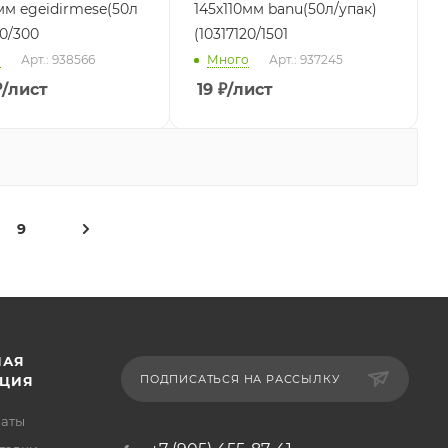
мм egeidirmese(50л
145х110мм banu(50л/упак)
20/300
(10317120/1501
о
Арт.: 938566
Много
Арт.: 937245
₽
/лист
19
₽
/лист
9
НАЯ
ПОДПИСАТЬСЯ НА РАССЫЛКУ
ЦИЯ
латы