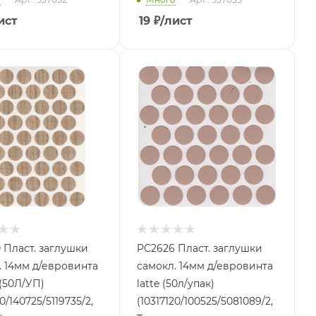
ист
19
₽
/лист
 Пласт. заглушки
PC2626 Пласт. заглушки
. 14мм д/евровинта
самокл. 14мм д/евровинта
50Л/УП)
latte (50л/упак)
20/140725/5119735/2,
(10317120/100525/5081089/2,