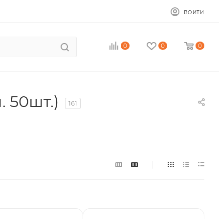
ВОЙТИ
0
0
0
 50шт.)
161