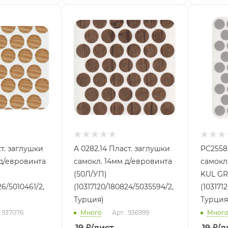
ст. заглушки
A 0282.14 Пласт. заглушки
PC2558
 д/евровинта
самокл. 14мм д/евровинта
самокл
(50Л/УП)
KUL GRI
26/5010461/2,
(10317120/180824/5035594/2,
(103171
Турция)
Турция
: 937076
Много
Арт.: 936999
Мног
19
₽
/лист
19
₽
/л