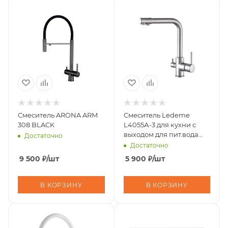
Смеситель ARONA ARM
Смеситель Ledeme
308 BLACK
L4055А-3 для кухни с
выходом для пит.вода
Достаточно
нержавейка (латунь)
Достаточно
9 500
₽
/шт
5 900
₽
/шт
В КОРЗИНУ
В КОРЗИНУ