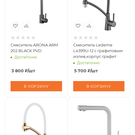
Смеситель ARONA ARM
Смеситель Ledeme
202 BLACK PVD
L4399U-12 с графитовым
излив,корпус графит
Достаточно
Достаточно
3 800
₽
/шт
5 700
₽
/шт
В КОРЗИНУ
В КОРЗИНУ