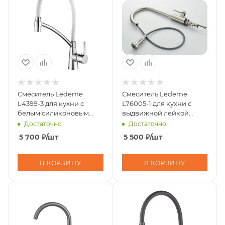
Смеситель Ledeme
Смеситель Ledeme
L4399-3 для кухни с
L76005-1 для кухни с
белым силиконовым
выдвижной лейкой
изливом (латунь)
нерж
Достаточно
Достаточно
5 700
₽
/шт
5 500
₽
/шт
В КОРЗИНУ
В КОРЗИНУ