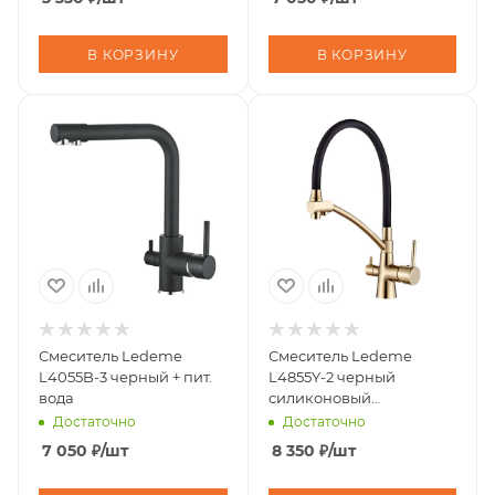
В КОРЗИНУ
В КОРЗИНУ
Смеситель Ledeme
Смеситель Ledeme
L4055B-3 черный + пит.
L4855Y-2 черный
вода
силиконовый
излив,корпус золото +
Достаточно
Достаточно
пит. вода
7 050
₽
/шт
8 350
₽
/шт