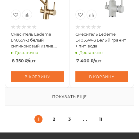
Смеситель Ledeme
Смеситель Ledeme
L4855Y-3 белый
L4055W-3 Белый гранит
силиконовый излив,
+ пит. вода
корпус золото + пит. вода
Достаточно
Достаточно
8 350
₽
/шт
7 400
₽
/шт
В КОРЗИНУ
В КОРЗИНУ
ПОКАЗАТЬ ЕЩЕ
1
2
3
11