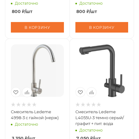
Достаточно
Достаточно
800
₽
/шт
800
₽
/шт
В КОРЗИНУ
В КОРЗИНУ
Смеситель Ledeme
Смеситель Ledeme
4998-3 с гайкой (нерж)
L4055U-3 темно серый/
графит + пит. вода
Достаточно
Достаточно
3 350
₽
/шт
7 050
₽
/шт