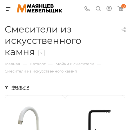
0
Смесители из
искусственного
камня
7
—
—
—
Главная
Каталог
Мойки и смесители
Смесители из искусственного камня
ФИЛЬТР