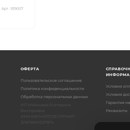
Арт.: 939007
ОФЕРТА
СПРАВОЧ
ИНФОРМА
Пользовательское соглашение
Условия оп
Политика конфиденциальности
Условия дос
Обработка персональных данных
Гарантия на
ИП Маянцева Екатерина
Викторовна
Реквизиты
ИНН 616114970729 ОГРНИП
321619600027874