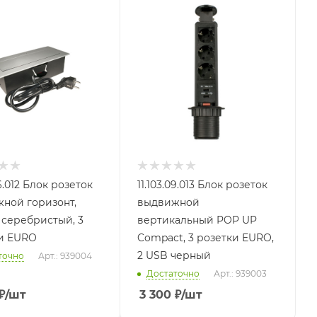
06.012 Блок розеток
11.103.09.013 Блок розеток
ной горизонт,
выдвижной
 серебристый, 3
вертикальный POP UP
и EURO
Compact, 3 розетки EURO,
2 USB черный
точно
Арт.: 939004
Достаточно
Арт.: 939003
₽
/шт
3 300
₽
/шт