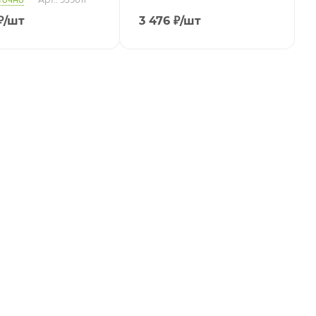
₽
/шт
3 476
₽
/шт