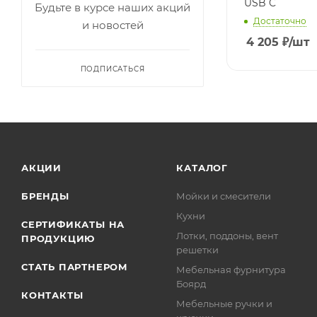
USB C
Будьте в курсе наших акций
Достаточно
и новостей
4 205
₽
/шт
ПОДПИСАТЬСЯ
АКЦИИ
КАТАЛОГ
БРЕНДЫ
Мойки и смесители
Кухни
СЕРТИФИКАТЫ НА
Лотки, поддоны, вент
ПРОДУКЦИЮ
решетки
СТАТЬ ПАРТНЕРОМ
Мебельная фурнитура
Боярд
КОНТАКТЫ
Мебельные ручки и