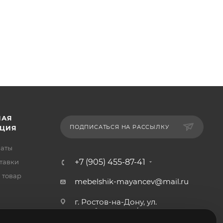
НАЯ
ПОДПИСАТЬСЯ НА РАССЫЛКУ
ЦИЯ
латы
+7 (905) 455-87-41
тавки
 товар
mebelshik-mayancev@mail.ru
г. Ростов-на-Дону, ул.
Щербакова, 107/29