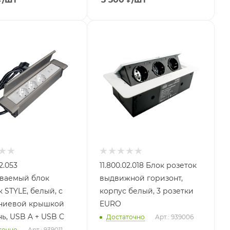
2.053
11.800.02.018 Блок розеток
ваемый блок
выдвижной горизонт,
 STYLE, белый, с
корпус белый, 3 розетки
ниевой крышкой
EURO
ь, USB A + USB C
Достаточно
Арт.: 939006
точно
Арт.: 939011