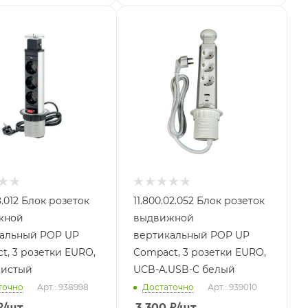
08.012 Блок розеток
11.800.02.052 Блок розеток
жной
выдвижной
альный POP UP
вертикальный POP UP
t, 3 розетки EURO,
Compact, 3 розетки EURO,
ристый
UCB-A.USB-C белый
точно
Арт.: 938998
Достаточно
Арт.: 939010
₽
/шт
3 300
₽
/шт