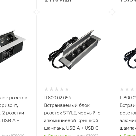
 Блок розеток
11.800.02.054
11.800.0
ризонт,
Встраиваемый блок
Встраи
ки
розеток STYLE, черный, с
розеток
 USB A +
алюминиевой крышкой
алюми
шампань, USB A + USB C
шампан
Арт.: 939008
Достаточно
Арт.: 939012
Доста