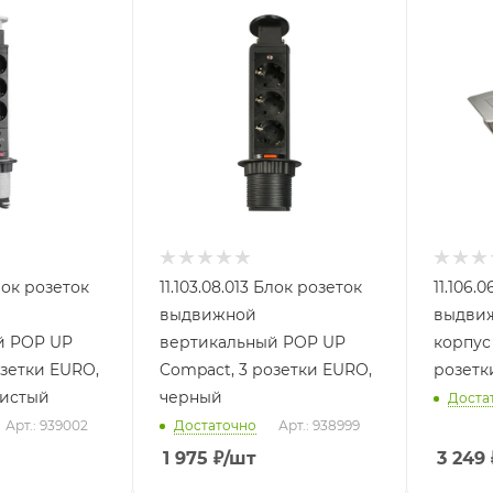
Блок розеток
11.103.08.013 Блок розеток
11.106.
выдвижной
выдвиж
й POP UP
вертикальный POP UP
корпус
озетки EURO,
Compact, 3 розетки EURO,
розетк
ристый
черный
Доста
Арт.: 939002
Достаточно
Арт.: 938999
1 975
₽
/шт
3 249