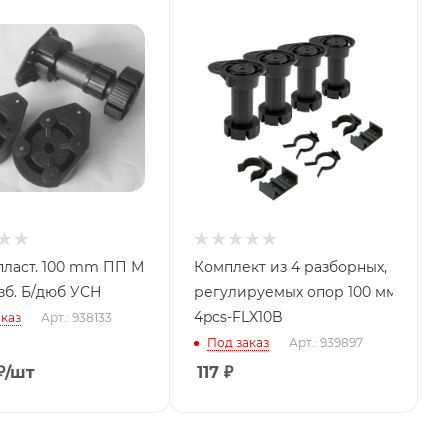
пласт. 100 mm ПП М
Комплект из 4 разборных,
зб. Б/дюб УСН
регулируемых опор 100 мм с кли
4pcs-FLX10B
каз
Арт.: 938133
Под заказ
Арт.: 939897
₽
/шт
117
₽