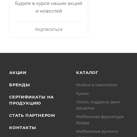
Будьте в курсе наших акций
и новостей
ПОДПИСАТЬСЯ
АКЦИИ
КАТАЛОГ
БРЕНДЫ
Мойки и смесители
Кухни
СЕРТИФИКАТЫ НА
Лотки, поддоны, вент
ПРОДУКЦИЮ
решетки
СТАТЬ ПАРТНЕРОМ
Мебельная фурнитура
Боярд
КОНТАКТЫ
Мебельные ручки и