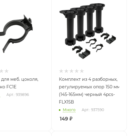
 для меб. цоколя,
Комплект из 4 разборных,
эко FC1E
регулируемых опор 150 мм с клип
(145-165мм) черный 4pcs-
о
Арт.: 939896
FLX15B
Много
Арт.: 937590
149
₽