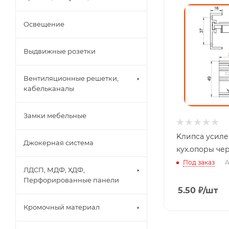
Освещение
Выдвижные розетки
Вентиляционные решетки,
кабельканалы
Замки мебельные
Kлипса усиленная новая
Джокерная система
кух.о
Под заказ
А
ЛДСП, МДФ, ХДФ,
Перфорированные панели
5.50
₽
/шт
Кромочный материал