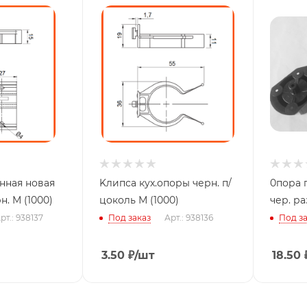
Kлипса кух.опоры черн. п/
0пора 
поры черн. М (1000)
цоколь М (1000)
чер. ра
рт.: 938137
Под заказ
Арт.: 938136
Под за
3.50
₽
/шт
18.50