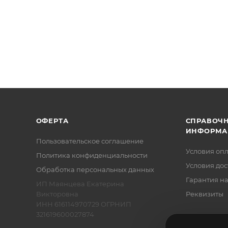
ОФЕРТА
СПРАВОЧ
ИНФОРМА
Пользовательское соглашение
Условия оп
Политика конфиденциальности
Условия дос
Обработка персональных данных
Гарантия на
ИП Маянцева Екатерина
Викторовна
Реквизиты
ИНН 616114970729 ОГРНИП
321619600027874