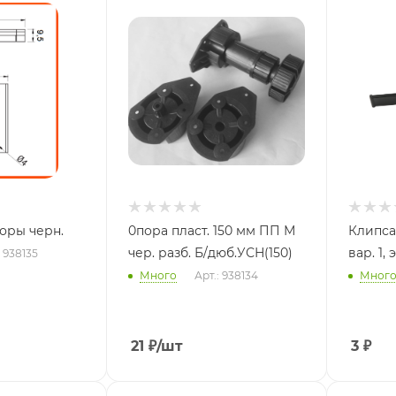
Kлипса кух.опоры черн.
0пора пласт. 150 мм ПП М
Клипса
чер. разб. Б/дюб.УСН(150)
вар. 1, 
: 938135
Много
Арт.: 938134
Мног
21
₽
/шт
3
₽