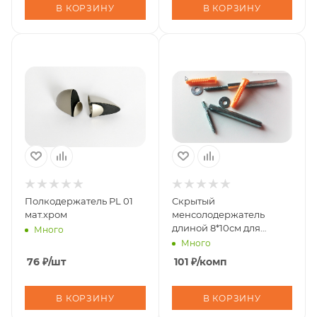
В КОРЗИНУ
В КОРЗИНУ
Полкодержатель PL 01
Скрытый
мат.хром
менсолодержатель
длиной 8*10см для
Много
деревянных полок
Много
толщиной
76
₽
/шт
101
₽
/комп
от16мм,метал30/150 шт/
уп. цинк
В КОРЗИНУ
В КОРЗИНУ