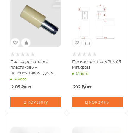
Полкодержатель с
Полкодержатель PLK 03
пластиковым
мат.хром
наконечником , диам.
Много
5мм ,металл/пластик ,
Много
1000шт/10000уп , krem
2.05
₽
/шт
292
₽
/шт
(10317
В КОРЗИНУ
В КОРЗИНУ