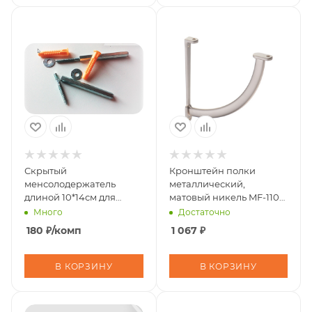
Скрытый
Кронштейн полки
менсолодержатель
металлический,
длиной 10*14см для
мaтовый никeль MF-110
деревянных полок
NM
Много
Достаточно
толщиной от18мм,металл
180
₽
/комп
1 067
₽
100 шт/уп.цинк (
В КОРЗИНУ
В КОРЗИНУ