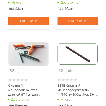
Много
Достаточно
198
₽
/шт
124
₽
/шт
В КОРЗИНУ
В КОРЗИНУ
Скрытый
SETE Скрытый
менсолодержатель
менсолодержатель
длиной 8*14см для
14*140мм 100шт/кор SH-
деревянных полок
14140
Достаточно
Много
толщиной от
156
₽
/комп
165
₽
/шт