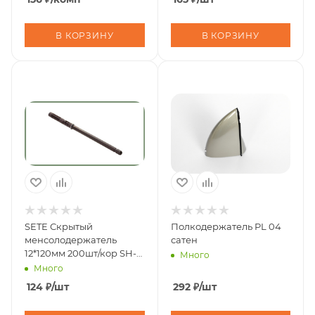
16мм,метал.100 шт/уп,
цинк (
В КОРЗИНУ
В КОРЗИНУ
SETE Скрытый
Полкодержатель PL 04
менсолодержатель
сатен
12*120мм 200шт/кор SH-
Много
12120
Много
124
₽
/шт
292
₽
/шт