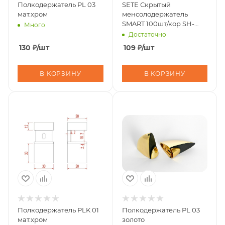
Полкодержатель PL 03
SETE Скрытый
мат.хром
менсолодержатель
SMART 100шт/кор SH-
Много
SMART
Достаточно
130
₽
/шт
109
₽
/шт
В КОРЗИНУ
В КОРЗИНУ
Полкодержатель PLK 01
Полкодержатель PL 03
мат.хром
золото