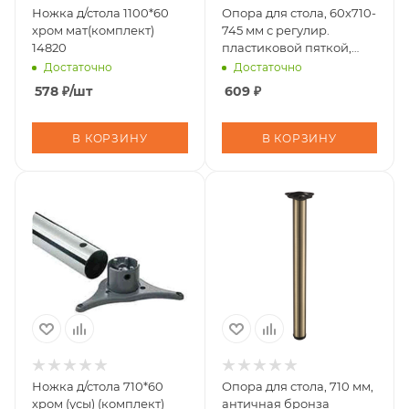
Ножка д/стола 1100*60
Опора для стола, 60х710-
хром мат(комплект)
745 мм с регулир.
14820
пластиковой пяткой,
бронза XN710 BA
Достаточно
Достаточно
578
₽
/шт
609
₽
В КОРЗИНУ
В КОРЗИНУ
Ножка д/стола 710*60
Опора для стола, 710 мм,
хром (усы) (комплект)
античная бронза