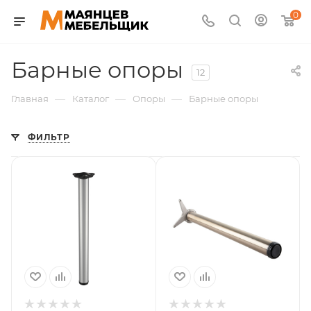
0
Барные опоры
12
—
—
—
Главная
Каталог
Опоры
Барные опоры
ФИЛЬТР