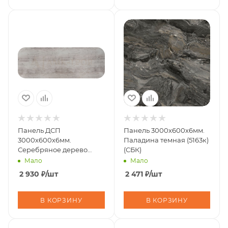
Панель ДСП
Панель 3000х600х6мм.
3000х600х6мм.
Паладина темная (5163к)
Серебряное дерево
(СБК)
2068/S
Мало
Мало
2 930
₽
/шт
2 471
₽
/шт
В КОРЗИНУ
В КОРЗИНУ