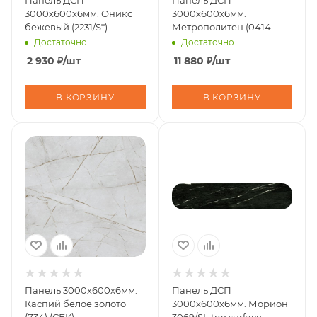
Панель ДСП
Панель ДСП
3000х600х6мм. Оникс
3000х600х6мм.
бежевый (2231/S*)
Метрополитен (0414
mika)
Достаточно
Достаточно
2 930
₽
/шт
11 880
₽
/шт
В КОРЗИНУ
В КОРЗИНУ
Панель 3000х600х6мм.
Панель ДСП
Каспий белое золото
3000х600х6мм. Морион
(734) (СБК)
3069/SL top surface