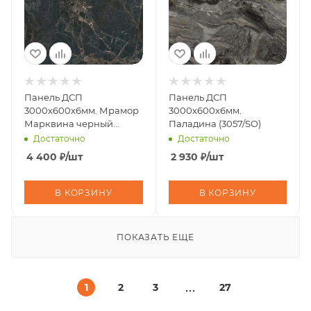
Панель ДСП
Панель ДСП
3000х600х6мм. Мрамор
3000х600х6мм.
Марквина черный
Паладина (3057/SO)
(3029/SO) top surfase
Достаточно
Достаточно
4 400
₽
/шт
2 930
₽
/шт
В КОРЗИНУ
В КОРЗИНУ
ПОКАЗАТЬ ЕЩЕ
1
2
3
27