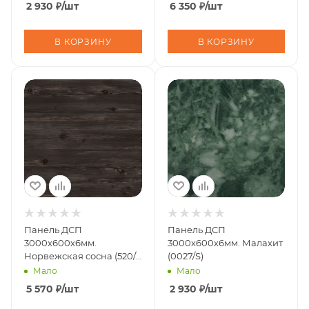
2 930
₽
/шт
6 350
₽
/шт
В КОРЗИНУ
В КОРЗИНУ
Панель ДСП
Панель ДСП
3000х600х6мм.
3000х600х6мм. Малахит
Норвежская сосна (520/
(0027/S)
СД)
Мало
Мало
5 570
₽
/шт
2 930
₽
/шт