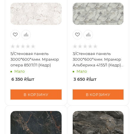
5/Стеновая панель
3/Стеновая панель
3000*600*4мм. Мрамор
3000*600*4мм. Мрамор
опера 8507/Л (Кедр)
Альберика 4155/1 (Кедр)
глянец
Мало
Мало
6 350
₽
/шт
3 650
₽
/шт
В КОРЗИНУ
В КОРЗИНУ