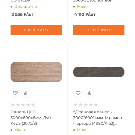
Достаточно
Мало
2 556
₽
/шт
4 110
₽
/шт
В КОРЗИНУ
В КОРЗИНУ
Панель ДСП
5/Стеновая панель
3000х600х6мм. Дуб
3000*600*4мм. Мрамор
Кера (2075/S)
Порторо (4980/К-52)
(Кедр)
Мало
Мало