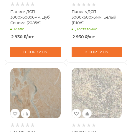
Панель ДСП
Панель ДСП
3000х600х6мм. Дуб
3000х600х6мм. Белый
Сонома (2085/S)
(1110/S)
Мало
Достаточно
2 930
₽
/шт
2 930
₽
/шт
В КОРЗИНУ
В КОРЗИНУ