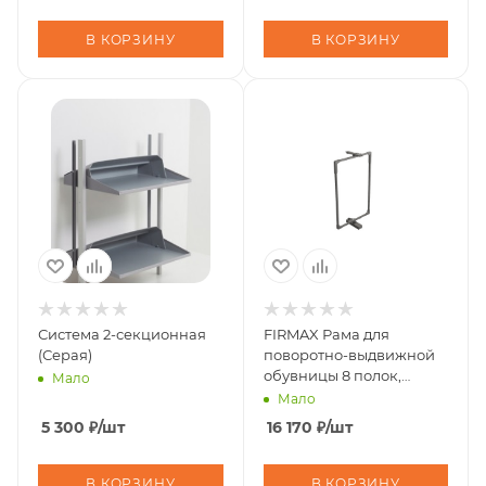
В КОРЗИНУ
В КОРЗИНУ
Система 2-секционная
FIRMAX Рама для
(Серая)
поворотно-выдвижной
обувницы 8 полок,
Мало
серый
Мало
5 300
₽
/шт
16 170
₽
/шт
В КОРЗИНУ
В КОРЗИНУ