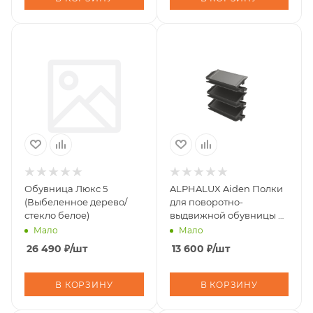
Обувница Люкс 5
ALPHALUX Aiden Полки
(Выбеленное дерево/
для поворотно-
стекло белое)
выдвижной обувницы 6
полок, темно-серый
Мало
Мало
26 490
₽
/шт
13 600
₽
/шт
В КОРЗИНУ
В КОРЗИНУ