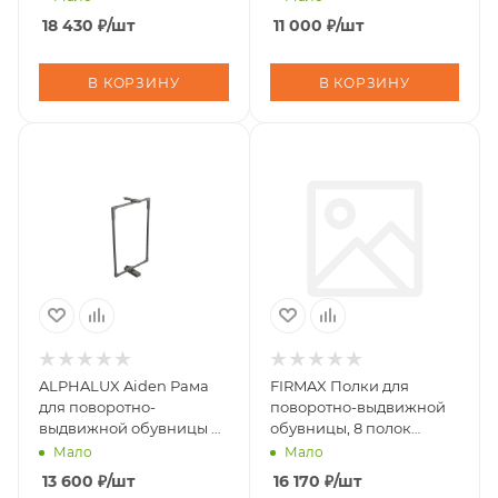
18 430
₽
/шт
11 000
₽
/шт
В КОРЗИНУ
В КОРЗИНУ
ALPHALUX Aiden Рама
FIRMAX Полки для
для поворотно-
поворотно-выдвижной
выдвижной обувницы 6
обувницы, 8 полок
полок, темно-серый
718х360х1425/1525
Мало
Мало
(ШхГхВ), серый
13 600
₽
/шт
16 170
₽
/шт