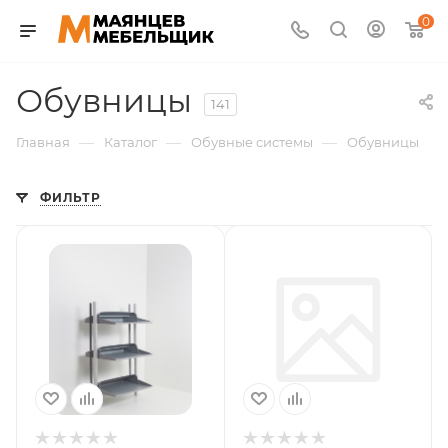
0
Обувницы
141
—
—
—
Главная
Каталог
Обувные системы
Обувницы
ФИЛЬТР