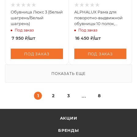
Обувница Люкс 3 (Белый
ALPHALUX Рама для
шагрень/Белый
поворотно-выдвижной
шагрень)
обувницы 10 полок,
серый
Под заказ
Под заказ
7 950
₽
/шт
16 450
₽
/шт
ПОД ЗАКАЗ
ПОД ЗАКАЗ
ПОКАЗАТЬ ЕЩЕ
1
2
3
8
АКЦИИ
БРЕНДЫ