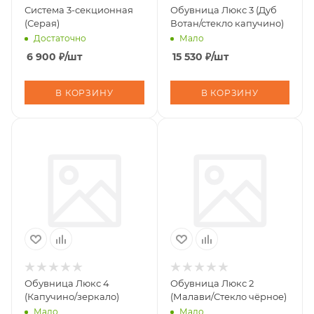
Система 3-секционная
Обувница Люкс 3 (Дуб
(Серая)
Вотан/стекло капучино)
Достаточно
Мало
6 900
₽
/шт
15 530
₽
/шт
В КОРЗИНУ
В КОРЗИНУ
Обувница Люкс 4
Обувница Люкс 2
(Капучино/зеркало)
(Малави/Стекло чёрное)
Мало
Мало