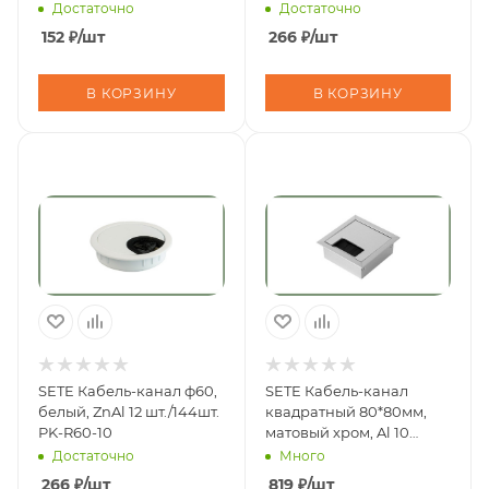
(50шт/400шт)
PK-T60-10
Достаточно
Достаточно
152
₽
/шт
266
₽
/шт
В КОРЗИНУ
В КОРЗИНУ
SETE Кабель-канал ф60,
SETE Кабель-канал
белый, ZnAl 12 шт./144шт.
квадратный 80*80мм,
PK-R60-10
матовый хром, Al 10
шт/160шт/кор PK-8080-
Достаточно
Много
05
266
₽
/шт
819
₽
/шт