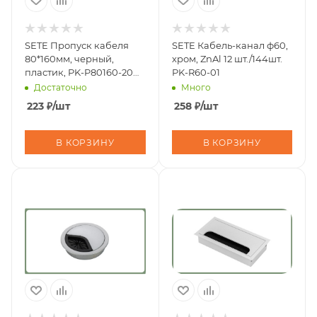
SETE Пропуск кабеля
SETE Кабель-канал ф60,
80*160мм, черный,
хром, ZnAl 12 шт./144шт.
пластик, PK-P80160-20
PK-R60-01
(300шт)
Достаточно
Много
223
₽
/шт
258
₽
/шт
В КОРЗИНУ
В КОРЗИНУ