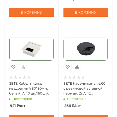
В КОРЗИНУ
В КОРЗИНУ
SETE Кабель-канал
SETE Кабель-канал ф60,
квадратный 80*80мм,
с резиновой вставкой,
белый, Al 10 шт/160шт/
черный, ZnAl 12
кор PK-8080-10
шт./144шт. PK-T60-20
Достаточно
Достаточно
921
₽
/шт
266
₽
/шт