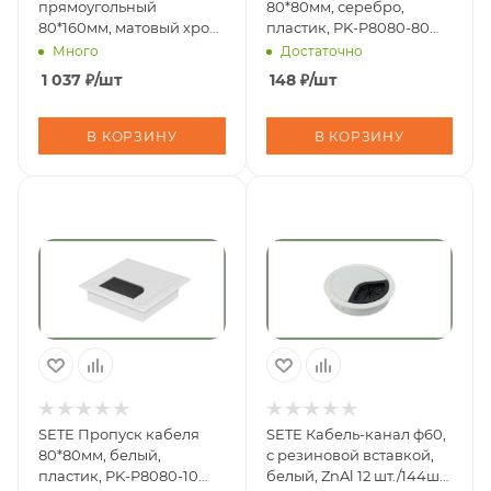
прямоугольный
80*80мм, серебро,
80*160мм, матовый хром,
пластик, PK-P8080-80
Al 5 шт/80шт/кор PK-
(50шт/400шт)
Много
Достаточно
80160-05
1 037
₽
/шт
148
₽
/шт
В КОРЗИНУ
В КОРЗИНУ
SETE Пропуск кабеля
SETE Кабель-канал ф60,
80*80мм, белый,
с резиновой вставкой,
пластик, PK-P8080-10
белый, ZnAl 12 шт./144шт.