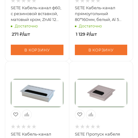
SETE Кабель-канал ф60,
SETE Кабель-канал
с резиновой вставкой,
прямоугольный
матовый хром, ZnAl 12
80*160мм, белый, Al 5
шт./144шт. PK-T60-05
шт/80шт/кор PK-80160-10
Достаточно
Достаточно
271
₽
/шт
1 129
₽
/шт
В КОРЗИНУ
В КОРЗИНУ
SETE Кабель-канал
SETE Пропуск кабеля