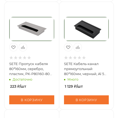
SETE Пропуск кабеля
SETE Кабель-канал
80*160мм, серебро,
прямоугольный
пластик, PK-P80160-80
80*160мм, черный, Al 5
(50шт/300шт)
шт/80шт/кор PK-80160-
Достаточно
Много
20
223
₽
/шт
1 129
₽
/шт
В КОРЗИНУ
В КОРЗИНУ