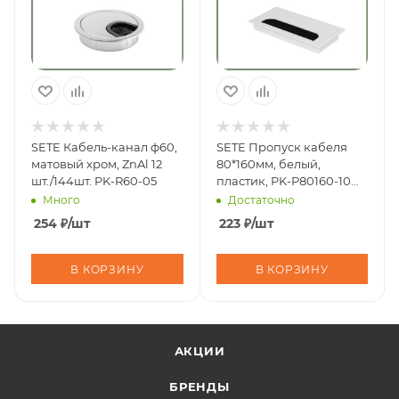
SETE Кабель-канал ф60,
SETE Пропуск кабеля
матовый хром, ZnAl 12
80*160мм, белый,
шт./144шт. PK-R60-05
пластик, PK-P80160-10
(50шт/300шт)
Много
Достаточно
254
₽
/шт
223
₽
/шт
В КОРЗИНУ
В КОРЗИНУ
АКЦИИ
БРЕНДЫ