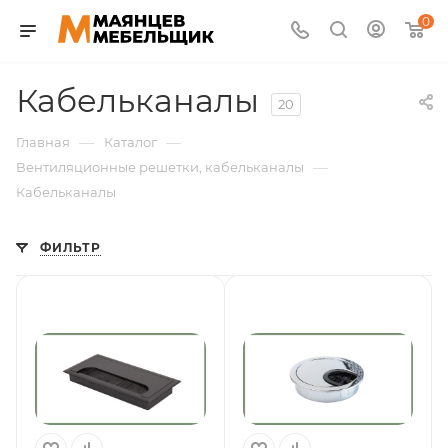
0
Кабельканалы
20
—
—
Главная
Каталог
—
Вентиляционные решетки, кабельканалы
Кабельканалы
ФИЛЬТР