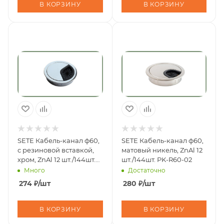
В КОРЗИНУ
В КОРЗИНУ
SETE Кабель-канал ф60,
SETE Кабель-канал ф60,
с резиновой вставкой,
матовый никель, ZnAl 12
хром, ZnAl 12 шт./144шт.
шт./144шт. PK-R60-02
PK-T60-01
Много
Достаточно
274
₽
/шт
280
₽
/шт
В КОРЗИНУ
В КОРЗИНУ