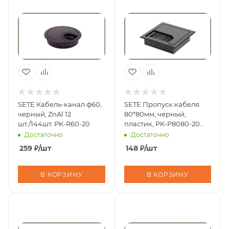
SETE Кабель-канал ф60,
SETE Пропуск кабеля
черный, ZnAl 12
80*80мм, черный,
шт./144шт. PK-R60-20
пластик, PK-P8080-20
(50шт/400шт)
Достаточно
Достаточно
259
₽
/шт
148
₽
/шт
В КОРЗИНУ
В КОРЗИНУ