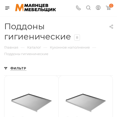
0
Поддоны
гигиенические
8
—
—
—
Главная
Каталог
Кухонное наполнение
Поддоны гигиенические
ФИЛЬТР