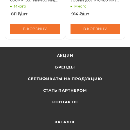
600мм (567 мм/480 мм).
700мм (667 мм/480 мм).
25 шт/уп
25 шт/уп
Много
Много
(10323010/140725/5044578/2,
811
₽
/шт
914
₽
/шт
В КОРЗИНУ
В КОРЗИНУ
АКЦИИ
БРЕНДЫ
СЕРТИФИКАТЫ НА ПРОДУКЦИЮ
СТАТЬ ПАРТНЕРОМ
КОНТАКТЫ
КАТАЛОГ