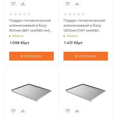
Поддон гигиенический
Поддон гигиенический
алюминиевый в базу
алюминиевый в базу
900мм (867 мм/480 мм).
1200мм (1167 мм/480
25 шт/уп.
мм).25 шт/уп
Много
Много
(10317120/251025/5169941/3
(10317120/251025/5169941/3,
1 099
₽
/шт
1 417
₽
/шт
В КОРЗИНУ
В КОРЗИНУ