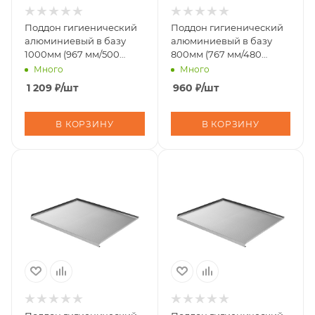
Поддон гигиенический
Поддон гигиенический
алюминиевый в базу
алюминиевый в базу
1000мм (967 мм/500
800мм (767 мм/480
мм).25 шт/уп.
мм).25 шт/уп
Много
Много
(10317120/251025/5169941/3,
(10317120/251025/5169941/3,
1 209
₽
/шт
960
₽
/шт
В КОРЗИНУ
В КОРЗИНУ