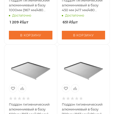
Поддон гигиенический
Поддон гигиенический
алюминиевый в базу
алюминиевый в базу
1000мм (967 мм/480
450 мм (417 мм/480
мм).25 шт/уп.
мм).25 шт/уп
Достаточно
Достаточно
(10317120/090125/5002522/3,
1 209
₽
/шт
651
₽
/шт
В КОРЗИНУ
В КОРЗИНУ
Поддон гигиенический
Поддон гигиенический
алюминиевый в базу
алюминиевый в базу