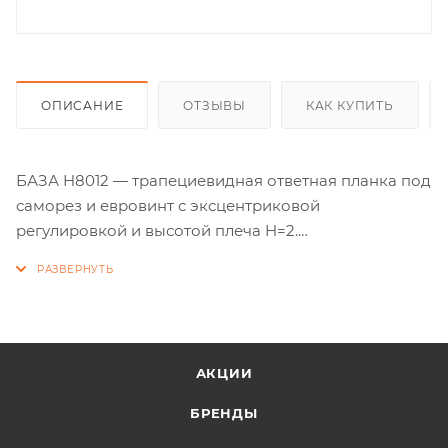
ОПИСАНИЕ
ОТЗЫВЫ
КАК КУПИТЬ
БАЗА H8012 — трапециевидная ответная планка под
саморез и евровинт с эксцентриковой
регулировкой и высотой плеча H=2.
Планка подходит только к петлям из линейки ЭVO. В
паре они обеспечивают быстрый и простой монтаж
Клип-он и Quick Click.
АКЦИИ
БРЕНДЫ