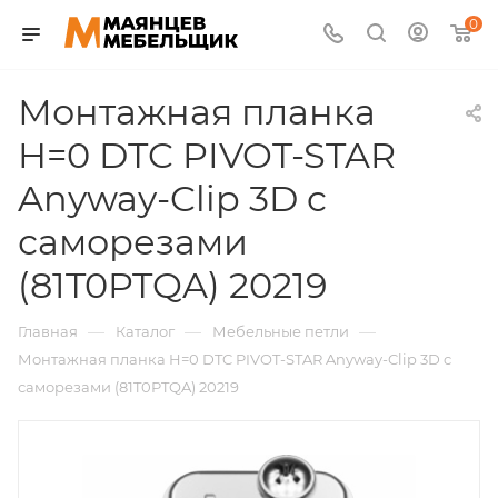
0
Монтажная планка
H=0 DTC PIVOT-STAR
Anyway-Clip 3D c
саморезами
(81T0PTQA) 20219
—
—
—
Главная
Каталог
Мебельные петли
Монтажная планка H=0 DTC PIVOT-STAR Anyway-Clip 3D c
саморезами (81T0PTQA) 20219