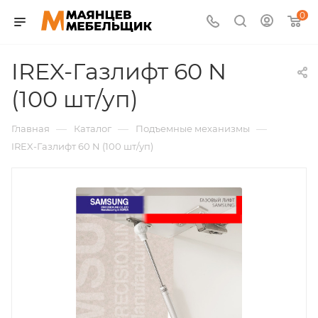
0
IREX-Газлифт 60 N
(100 шт/уп)
—
—
—
Главная
Каталог
Подъемные механизмы
IREX-Газлифт 60 N (100 шт/уп)