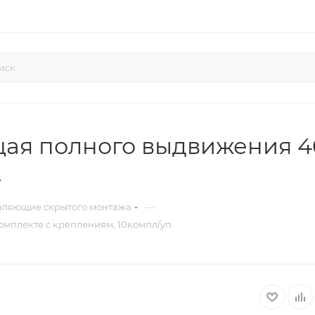
я полного выдвижения 40
.
—
ляющие скрытого монтажа
плекте с креплениям, 10компл/уп.