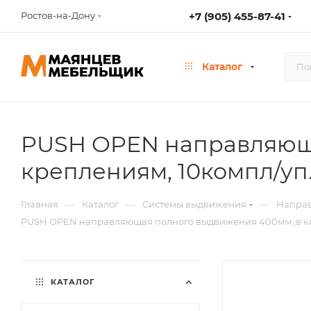
Ростов-на-Дону
+7 (905) 455-87-41
Каталог
PUSH OPEN направляюща
креплениям, 10компл/уп
—
—
—
Главная
Каталог
Системы выдвижения
Направ
PUSH OPEN направляющая полного выдвижения 400мм ,в ком
КАТАЛОГ