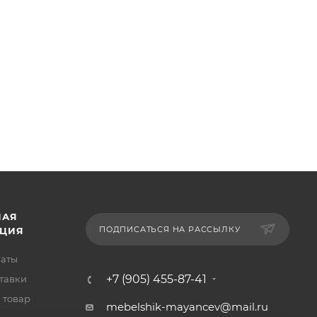
НАЯ
ПОДПИСАТЬСЯ НА РАССЫЛКУ
ЦИЯ
латы
+7 (905) 455-87-41
тавки
 товар
mebelshik-mayancev@mail.ru