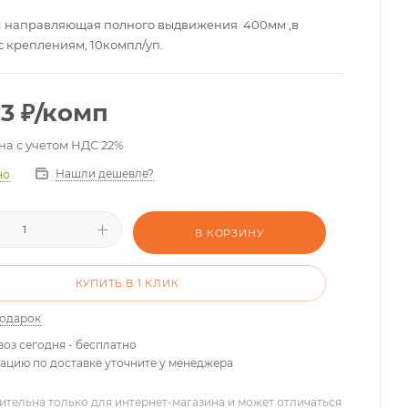
 направляющая полного выдвижения 400мм ,в
с креплениям, 10компл/уп.
83
₽
/комп
на с учетом НДС 22%
Нашли дешевле?
но
В КОРЗИНУ
КУПИТЬ В 1 КЛИК
подарок
оз сегодня - бесплатно
цию по доставке уточните у менеджера
ительна только для интернет-магазина и может отличаться