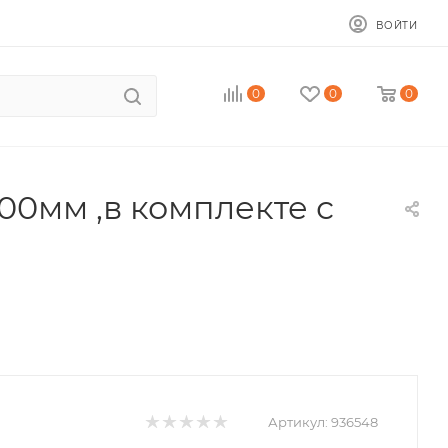
ВОЙТИ
0
0
0
0мм ,в комплекте с
Артикул:
936548