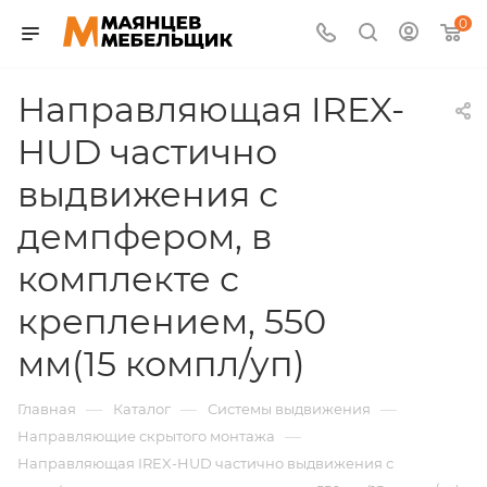
0
Направляющая IREX-
HUD частично
выдвижения с
демпфером, в
комплекте с
креплением, 550
мм(15 компл/уп)
—
—
—
Главная
Каталог
Системы выдвижения
—
Направляющие скрытого монтажа
Направляющая IREX-HUD частично выдвижения с