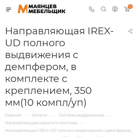
0
Направляющая IREX-
UD полного
выдвижения с
демпфером, в
комплекте с
креплением, 350
мм(10 компл/уп)
—
—
—
Главная
Каталог
Системы выдвижения
—
Направляющие скрытого монтажа
Направляющая IREX-UD полного выдвижения с демпфером,