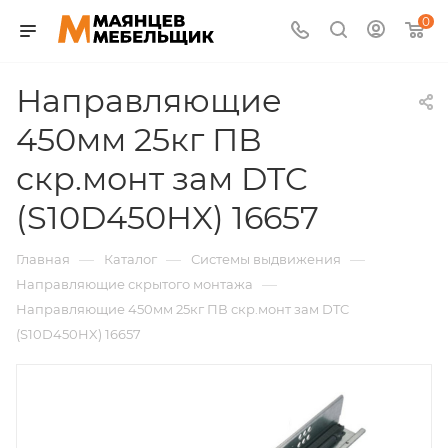
0
Направляющие
450мм 25кг ПВ
скр.монт зам DTC
(S10D450HX) 16657
—
—
—
Главная
Каталог
Системы выдвижения
—
Направляющие скрытого монтажа
Направляющие 450мм 25кг ПВ скр.монт зам DTC
(S10D450HX) 16657