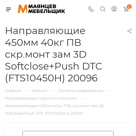
0
Направляющие
450мм 40кг ПВ
скр.монт зам 3D
Softclose+Push DTC
(FTS10450H) 20096
—
—
—
Главная
Каталог
Системы выдвижения
—
Направляющие скрытого монтажа
Направляющие 450мм 40кг ПВ скр.монт зам 3D
Softclose+Push DTC (FTS10450H) 20096