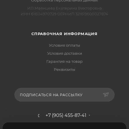
Обработка персональных данных
ИП Маянцева Екатерина Викторовна
ИНН 616114970729 ОГРНИП 321619600027874
СПРАВОЧНАЯ ИНФОРМАЦИЯ
Условия оплаты
Условия доставки
Гарантия на товар
Реквизиты
ПОДПИСАТЬСЯ НА РАССЫЛКУ
+7 (905) 455-87-41
mebelshik-mayancev@mail.ru