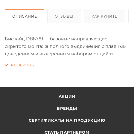
ОПИСАНИЕ
ОТЗЫВЫ
КАК КУПИТЬ
Бислайд DB8781 — базовые направляющие
скрытого монтажа полного выдвижения с плавным
доведением и выверенным набором опций и
возможностей для мебельных производителей.
Это направляющие надвижного монтажа с особой
клипсой, которая обеспечивает:
простой монтаж выдвижного ящика на
направляющие и быстрый демонтаж;
АКЦИИ
Направляющие скрытого монтажа DB8781
комфортны и в эксплуатации: доводчик обладает
БРЕНДЫ
оптимальным усилием на открывание – 18N, что
СЕРТИФИКАТЫ НА ПРОДУКЦИЮ
актуально для мебельных проектов для
разнообразных помещений, в ТОМ числе детских.
СТАТЬ ПАРТНЕРОМ