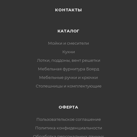
сдерживания давления в момент установки и в
процессе эксплуатации. Это снижает риски излома
КОНТАКТЫ
механизма ПУШ, а также избавляет от
необходимости создания дополнительных упоров
КАТАЛОГ
при создании выдвижных ящиков с вкладным
типом фасадов.
Мойки и смесители
Кухни
Лотки, поддоны, вент решетки
Мебельная фурнитура Боярд
Мебельные ручки и крючки
Столешницы и комплектующие
ОФЕРТА
Пользовательское соглашение
Политика конфиденциальности
Обработка персональных данных