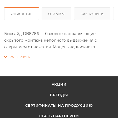
ОПИСАНИЕ
ОТЗЫВЫ
КАК КУПИТЬ
Бислайд DB8786 — базовые направляющие
скрытого монтажа неполного выдвижения с
открытием от нажатия. Модель надвижного
монтажа с клипсой.
DB8786 предназначены для создания удобной,
современной мебели среднего ценового сегмента
для гостиных, гардеробных, детских, ванных и
АКЦИИ
других комнат.
БРЕНДЫ
В направляющих предусмотрены дополнительные
СЕРТИФИКАТЫ НА ПРОДУКЦИЮ
металлические упоры на подвижной и
неподвижной частях направляющих для
СТАТЬ ПАРТНЕРОМ