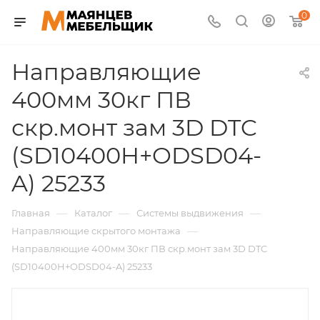
0
Направляющие
400мм 30кг ПВ
скр.монт зам 3D DTC
(SD10400H+ODSD04-
A) 25233
—
—
—
Главная
Каталог
Системы выдвижения
—
Направляющие скрытого монтажа
Направляющие 400мм 30кг ПВ скр.монт зам 3D DTC
(SD10400H+ODSD04-A) 25233