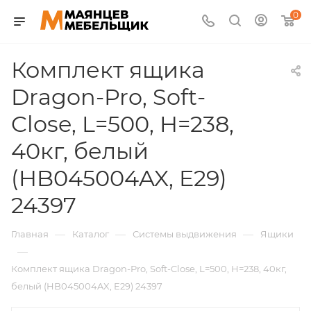
0
Комплект ящика
Dragon-Pro, Soft-
Close, L=500, H=238,
40кг, белый
(HB045004AX, E29)
24397
—
—
—
Главная
Каталог
Системы выдвижения
Ящики
—
Комплект ящика Dragon-Pro, Soft-Close, L=500, H=238, 40кг,
белый (HB045004AX, E29) 24397