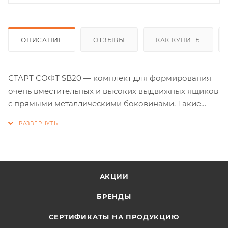
ОПИСАНИЕ
ОТЗЫВЫ
КАК КУПИТЬ
СТАРТ СОФТ SB20 — комплект для формирования
очень вместительных и высоких выдвижных ящиков
с прямыми металлическими боковинами. Такие
мебельные ящики часто располагаются в нижней
части гарнитуров для кухонь, ванных комнат,
гардеробных, офисных кабинетов, архивов.
Система выдвижения СТАРТ обеспечивает полное
АКЦИИ
выдвижение и плавное доведение при закрывании.
Направляющие системы оснащены зубчато-
БРЕНДЫ
реечным механизмом синхронизации,
СЕРТИФИКАТЫ НА ПРОДУКЦИЮ
обеспечивающим равномерный ход и