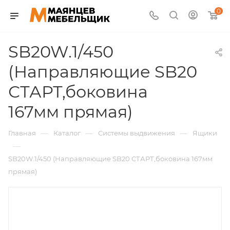
0
SB20W.1/450
(Направляющие SB20
СТАРТ,боковина
167мм прямая)
—
—
—
Главная
Каталог
Системы выдвижения
Ящики
—
SB20W.1/450 (Направляющие SB20 СТАРТ,боковина 167мм
прямая)