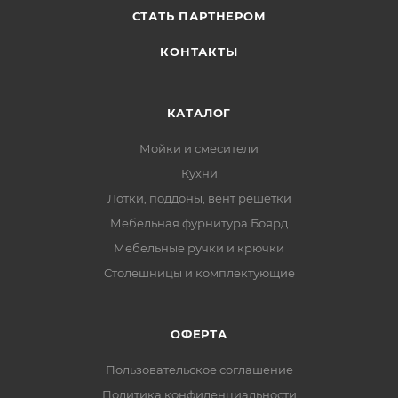
исключающим перекосы при движении.
СТАТЬ ПАРТНЕРОМ
SB20 обладает максимальной грузоподъёмностью
КОНТАКТЫ
40 кг (точная несущая способность определена для
конкретной монтажной длины отдельно) и
КАТАЛОГ
обеспечивают бесперебойную работу на
протяжении 80 000 циклов открывания/
Мойки и смесители
закрывания, подтверждённых сертификатом
Кухни
независимой международной лаборатории SGS.
Лотки, поддоны, вент решетки
Мебельная фурнитура Боярд
Система СТАРТ имеет европейские присадочные
размеры и представлена в монтажных длинах от
Мебельные ручки и крючки
300 до 550 мм.
Столешницы и комплектующие
ОФЕРТА
Пользовательское соглашение
Политика конфиденциальности