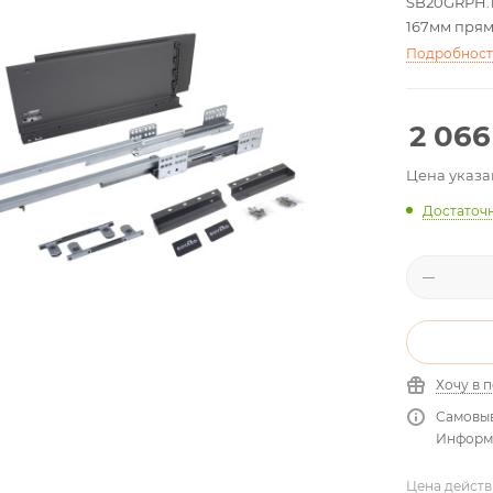
SB20GRPH.
167мм прям
Подробнос
2 066
Цена указа
Достаточ
Хочу в 
Самовыв
Информа
Цена действ