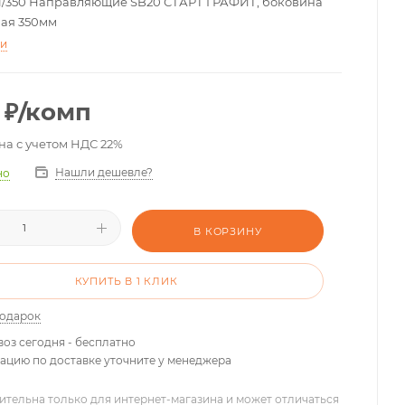
1/350 Направляющие SB20 СТАРТ ГРАФИТ, боковина
ая 350мм
ти
₽
/комп
на с учетом НДС 22%
Нашли дешевле?
но
В КОРЗИНУ
КУПИТЬ В 1 КЛИК
подарок
оз сегодня - бесплатно
цию по доставке уточните у менеджера
ительна только для интернет-магазина и может отличаться