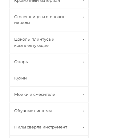
Кромочный материал
SB20 обладает 
Столешницы и стеновые
монтажной длин
панели
подтверждённы
Цоколь, плинтуса и
комплектующие
Опоры
Кухни
Мойки и смесители
Обувные системы
Пилы сверла инструмент