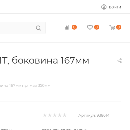
ВОЙТИ
0
0
0
Т, боковина 167мм
вина 167мм прямая 350мм
Артикул:
938614