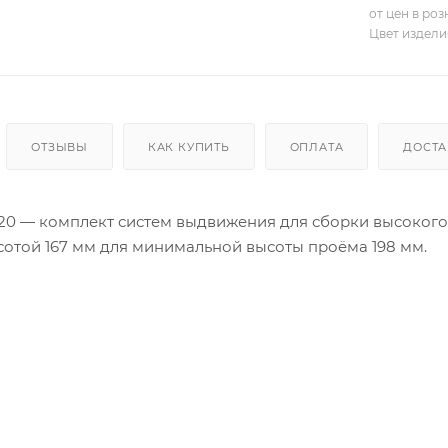
от цен в ро
Цвет издели
ОТЗЫВЫ
КАК КУПИТЬ
ОПЛАТА
ДОСТА
0 — комплект систем выдвижения для сборки высоког
отой 167 мм для минимальной высоты проёма 198 мм.
0 — комплект для формирования очень вместительных
 боковинами. Такие мебельные ящики часто располагают
бных, офисных кабинетов, архивов.
ения СТАРТ обеспечивает полное выдвижение и плавн
ены зубчато-реечным механизмом синхронизации, обе
вижении.