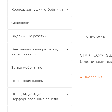
Крепеж, заглушки, отбойники
Освещение
Выдвижные розетки
ОПИСАНИЕ
Вентиляционные решетки,
кабельканалы
СТАРТ СОФТ SB2
боковинами выс
Замки мебельные
СТАРТ СОФТ SB2
металлическими
Джокерная система
комнат, гардеро
ЛДСП, МДФ, ХДФ,
Система выдвиж
Перфорированные панели
системы оснащ
перекосы при д