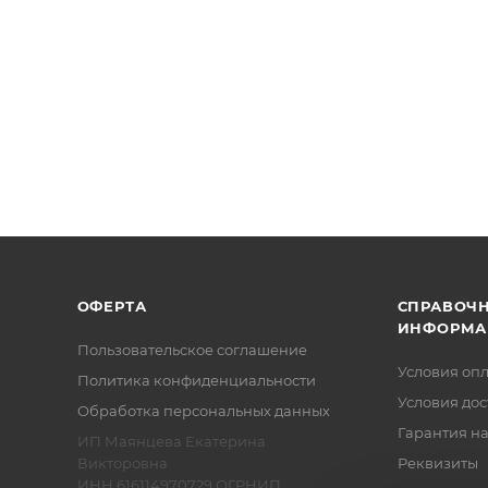
ОФЕРТА
СПРАВОЧ
ИНФОРМА
Пользовательское соглашение
Условия оп
Политика конфиденциальности
Условия дос
Обработка персональных данных
Гарантия на
ИП Маянцева Екатерина
Викторовна
Реквизиты
ИНН 616114970729 ОГРНИП