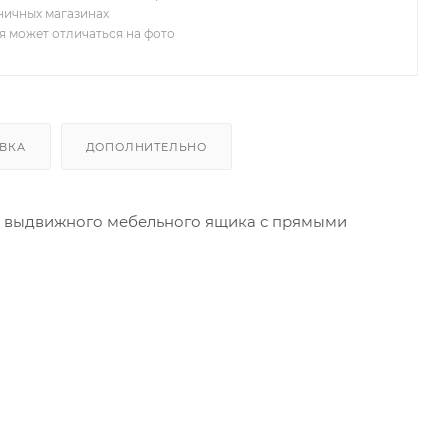
зничных магазинах
я может отличаться на фото
ВКА
ДОПОЛНИТЕЛЬНО
о выдвижного мебельного ящика с прямыми
 и высоких выдвижных ящиков с прямыми
ся в нижней части гарнитуров для кухонь, ванных
ое доведение при закрывании. Направляющие
спечивающим равномерный ход и исключающим