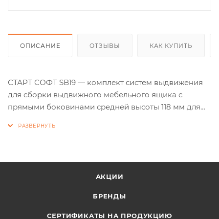
ОПИСАНИЕ
ОТЗЫВЫ
КАК КУПИТЬ
СТАРТ СОФТ SB19 — комплект систем выдвижения
для сборки выдвижного мебельного ящика с
прямыми боковинами средней высоты 118 мм для
минимальной высоты проёма 147 мм.
Для сборки выдвижного мебельного ящика на базе
СТАРТ СОФТ SB19 необходимо самостоятельно
изготовить фасад, заднюю стенку и дно ящика.
АКЦИИ
БРЕНДЫ
СЕРТИФИКАТЫ НА ПРОДУКЦИЮ