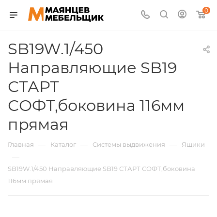
0
SB19W.1/450
Направляющие SB19
СТАРТ
СОФТ,боковина 116мм
прямая
—
—
—
Главная
Каталог
Системы выдвижения
Ящики
—
SB19W.1/450 Направляющие SB19 СТАРТ СОФТ,боковина
116мм прямая