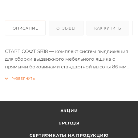
ОПИСАНИЕ
ОТЗЫВЫ
КАК КУПИТЬ
СТАРТ СОФТ SB18 — комплект систем выдвижения
для сборки выдвижного мебельного ящика с
прямыми боковинами стандартной высоты 86 мм
для минимальной высоты проёма 115 мм.
Для сборки выдвижного мебельного ящика на базе
СТАРТ СОФТ SB18 необходимо самостоятельно
изготовить фасад, заднюю стенку и дно ящика.
АКЦИИ
Выдвижные мебельные ящики с прямыми
БРЕНДЫ
боковинами – тренд современной мебельной моды,
СЕРТИФИКАТЫ НА ПРОДУКЦИЮ
который продолжает набирать популярность.