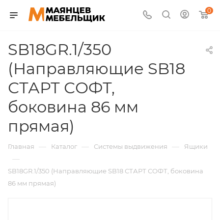
0
SB18GR.1/350
(Направляющие SB18
СТАРТ СОФТ,
боковина 86 мм
прямая)
—
—
—
Главная
Каталог
Системы выдвижения
Ящики
—
SB18GR.1/350 (Направляющие SB18 СТАРТ СОФТ, боковина
86 мм прямая)