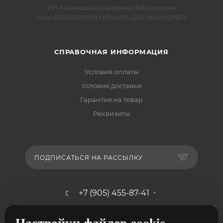
ИП Маянцева Екатерина Викторовна
ИНН 616114970729 ОГРНИП 321619600027874
СПРАВОЧНАЯ ИНФОРМАЦИЯ
Условия оплаты
Условия доставки
Гарантия на товар
Реквизиты
ПОДПИСАТЬСЯ НА РАССЫЛКУ
+7 (905) 455-87-41
mebelshik-mayancev@mail.ru
Настройки файлов cookie