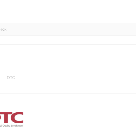
—
DTC