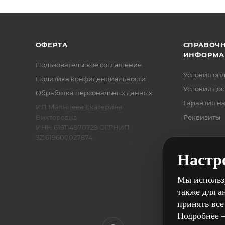
ОФЕРТА
СПРАВОЧ
ИНФОРМА
Пользовательское соглашение
Условия оп
Политика конфиденциальности
Условия дос
Обработка персональных данных
Гарантия на
ИП Маянцева Екатерина
Викторовна
Реквизиты
ИНН 616114970729 ОГРНИП
321619600027874
Настр
Мы использу
также для а
принять все
Подробнее