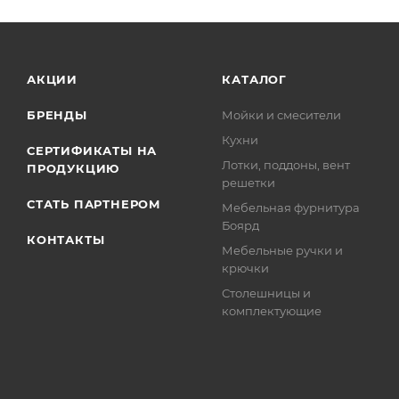
АКЦИИ
КАТАЛОГ
БРЕНДЫ
Мойки и смесители
Кухни
СЕРТИФИКАТЫ НА
Лотки, поддоны, вент
ПРОДУКЦИЮ
решетки
СТАТЬ ПАРТНЕРОМ
Мебельная фурнитура
Боярд
КОНТАКТЫ
Мебельные ручки и
крючки
Столешницы и
комплектующие