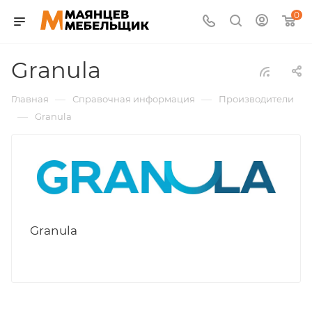
0
Granula
—
—
Главная
Справочная информация
Производители
—
Granula
Granula