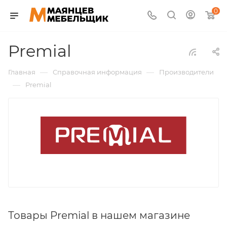
0
Premial
—
—
Главная
Справочная информация
Производители
—
Premial
Товары Premial в нашем магазине