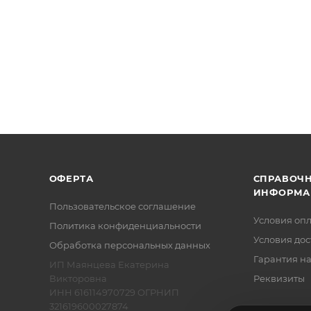
ОФЕРТА
СПРАВОЧ
ИНФОРМА
Пользовательское соглашение
Условия оп
Политика конфиденциальности
Условия дос
Обработка персональных данных
Гарантия на
ИП Маянцева Екатерина
Викторовна
Реквизиты
ИНН 616114970729 ОГРНИП
321619600027874