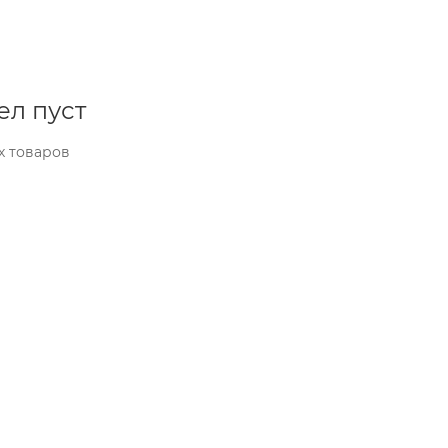
ел пуст
х товаров