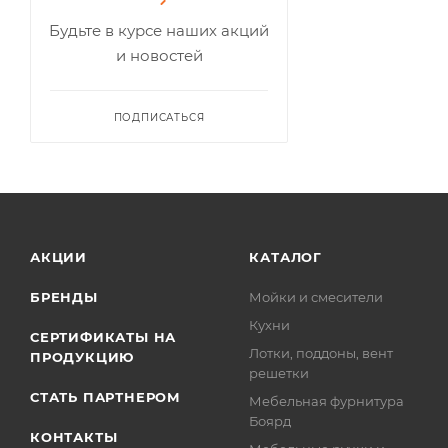
Будьте в курсе наших акций
и новостей
ПОДПИСАТЬСЯ
АКЦИИ
КАТАЛОГ
БРЕНДЫ
Мойки и смесители
Кухни
СЕРТИФИКАТЫ НА
Лотки, поддоны, вент
ПРОДУКЦИЮ
решетки
СТАТЬ ПАРТНЕРОМ
Мебельная фурнитура
Боярд
КОНТАКТЫ