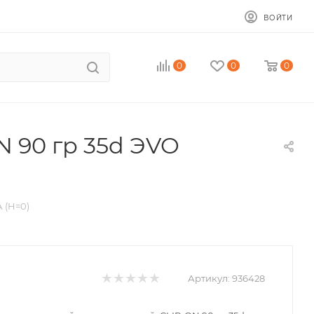
ВОЙТИ
0
0
0
 90 гр 35d ЭVO
 (H=0)
Артикул:
936428