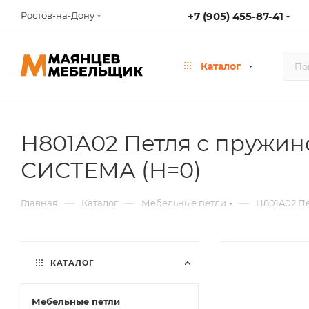
Ростов-на-Дону
+7 (905) 455-87-41
Каталог
H801A02 Петля с пружин
СИСТЕМА (H=0)
—
—
—
Главная
Каталог
Мебельные петли
H801A02 Пе
КАТАЛОГ
Мебельные петли