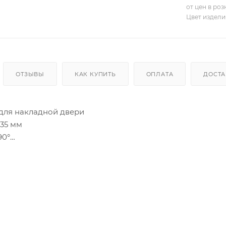
от цен в ро
Цвет издели
ОТЗЫВЫ
КАК КУПИТЬ
ОПЛАТА
ДОСТА
для накладной двери
35 мм
90°
 93°
 прогрессивная петля из линейки ЭVO с углом установк
 мм.