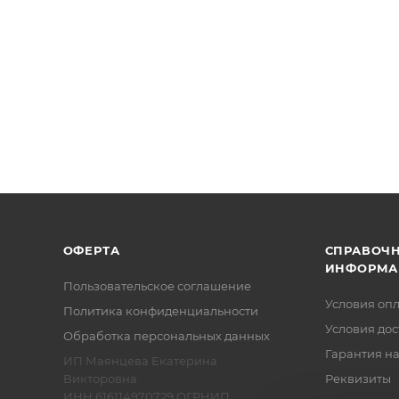
ОФЕРТА
СПРАВОЧ
ИНФОРМА
Пользовательское соглашение
Условия оп
Политика конфиденциальности
Условия дос
Обработка персональных данных
Гарантия на
ИП Маянцева Екатерина
Викторовна
Реквизиты
ИНН 616114970729 ОГРНИП