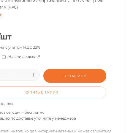
тля с пружиной и амортизацией CLIP-ON 90 гр 35d
МА (H=0)
ти
/шт
на с учетом НДС 22%
Нашли дешевле?
В КОРЗИНУ
КУПИТЬ В 1 КЛИК
подарок
оз сегодня - бесплатно
цию по доставке уточните у менеджера
ительна только для интернет-магазина и может отличаться