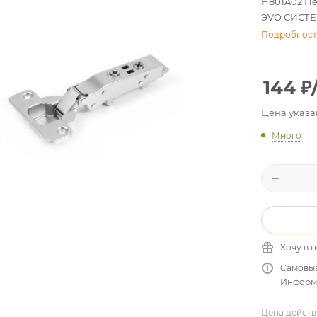
H801A02 Пе
ЭVO СИСТЕ
Подробнос
144
₽
Цена указа
Много
Хочу в 
Самовыв
Информа
Цена действ