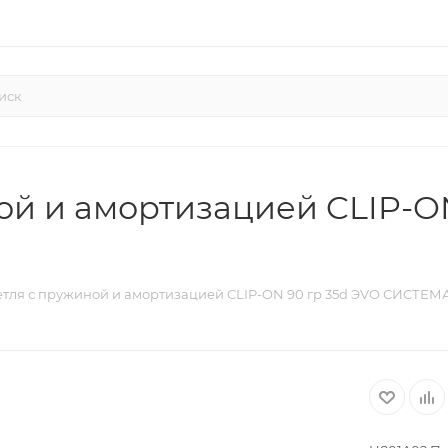
ой и амортизацией CLIP-ON
тля с пружиной и амортизацией CLIP-ON 90 гр 35d ЭVO СИСТЕМА