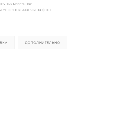
зничных магазинах
я может отличаться на фото
ВКА
ДОПОЛНИТЕЛЬНО
и 90°, амортизацией и 3D-регулировкой для фасадов