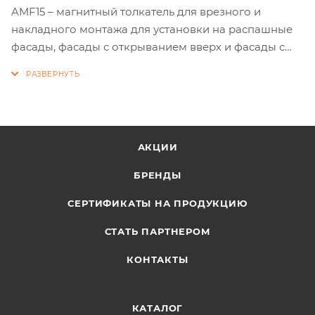
AMF15 – магнитный толкатель для врезного и
накладного монтажа для установки на распашные
фасады, фасады с открыванием вверх и фасады с
открыванием вниз в рамках создания мебели с
открытием от нажатия.
АКЦИИ
БРЕНДЫ
СЕРТИФИКАТЫ НА ПРОДУКЦИЮ
СТАТЬ ПАРТНЕРОМ
КОНТАКТЫ
КАТАЛОГ