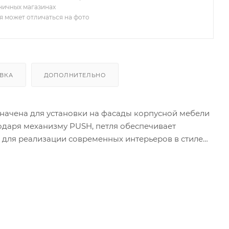
зничных магазинах
я может отличаться на фото
ВКА
ДОПОЛНИТЕЛЬНО
начена для установки на фасады корпусной мебели
одаря механизму PUSH, петля обеспечивает
 для реализации современных интерьеров в стиле
к наполнению шкафа. Ключевой особенностью
ажа фасада без применения инструментов, при этом
чительно упрощает процесс сборки.
онструкции и длительный эксплуатационный ресурс.
 и межосевое расстояние 45 мм (под саморез) , что
х циклов. Петля подходит для установки на фасады