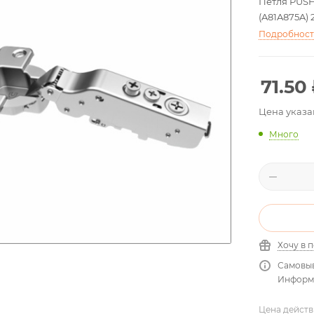
Петля PUSH
(A81A875A) 
Подробнос
71.50
Цена указа
Много
Хочу в 
Самовыв
Информа
Цена действ