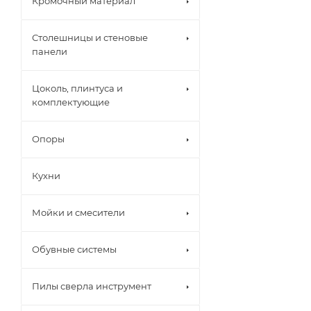
Кромочный материал
толщиной от 16 
добиться идеал
Столешницы и стеновые
надежность про
панели
Цоколь, плинтуса и
комплектующие
Опоры
Кухни
Мойки и смесители
Обувные системы
Пилы сверла инструмент