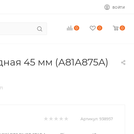
ВОЙТИ
0
0
0
дная 45 мм (A81A875A)
71
Артикул:
938957