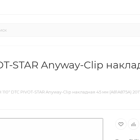
OT-STAR Anyway-Clip накла
 110° DTC PIVOT-STAR Anyway-Clip накладная 45 мм (A81A875A) 201