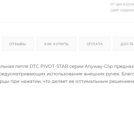
от цен в ро
Цвет издели
ОТЗЫВЫ
КАК КУПИТЬ
ОПЛАТА
ДОСТА
льная петля DTC PIVOT-STAR серии Anyway-Clip предназ
 предусматривающих использование внешних ручек. Благ
рцы при нажатии, что делает ее оптимальным решением
гол открывания 110° предоставляет свободный доступ 
-Clip является возможность быстрого монтажа и демонт
 на ответной планке возможна с любой стороны, что зна
ено из прочной стали, что обеспечивает стабильность к
рактеристики включают стандартный диаметр чашки 35 мм
модель универсальной для большинства производственны