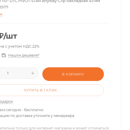
 110° DTC PIVOT-STAR Anyway-Clip накладная 45 мм
20171
ти
₽
/шт
на с учетом НДС 22%
Нашли дешевле?
В КОРЗИНУ
КУПИТЬ В 1 КЛИК
подарок
оз сегодня - бесплатно
цию по доставке уточните у менеджера
ительна только для интернет-магазина и может отличаться