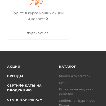
Будьте в курсе наших акций
и новостей
ПОДПИСАТЬСЯ
АКЦИИ
КАТАЛОГ
БРЕНДЫ
Мойки и смесители
Кухни
СЕРТИФИКАТЫ НА
Лотки, поддоны, вент
ПРОДУКЦИЮ
решетки
СТАТЬ ПАРТНЕРОМ
Мебельная фурнитура
Боярд