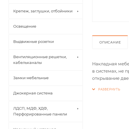
Крепеж, заглушки, отбойники
Освещение
Выдвижные розетки
ОПИСАНИЕ
Вентиляционные решетки,
кабельканалы
Накладная мебе
в системах, не
открывание две
Замки мебельные
минимализма. У
системы Anyway
Джокерная система
фиксация петли
ЛДСП, МДФ, ХДФ,
Изделие выполн
Перфорированные панели
Технические ха
делает данную 