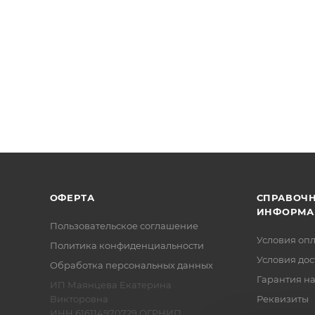
ОФЕРТА
СПРАВОЧ
ИНФОРМА
Пользовательское соглашение
Условия оп
Политика конфиденциальности
Условия дос
Обработка персональных данных
Гарантия на
ИП Маянцева Екатерина
Викторовна
Реквизиты
ИНН 616114970729 ОГРНИП